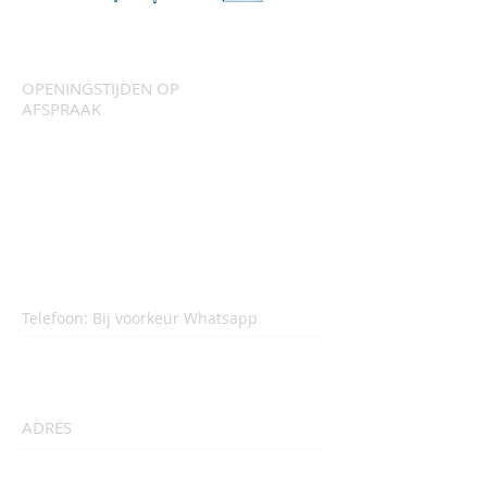
OPENINGSTIJDEN OP
AFSPRAAK
MAANDAG-VRIJDAG
15:00 - 21:00
ZATERDAG
10:00 - 13:00
Telefoon: Bij voorkeur Whatsapp
06 55 733 884
ADRES
Alle instrumenten, met uitzondering van