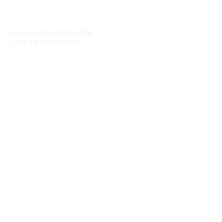
drums:
Muziekschool van Ingen
Van IJsendijkstraat 405B
1442 LB Purmerend
Drumles:
Ostara vastgoed (achter de praxis)
Van IJsendijkstraat 152
1442 LC Purmerend
Drumstudio Anthony
Zamenhofstraat 114b
1022 Amsterdam Noord,
STUUR ONS EEN MAIL