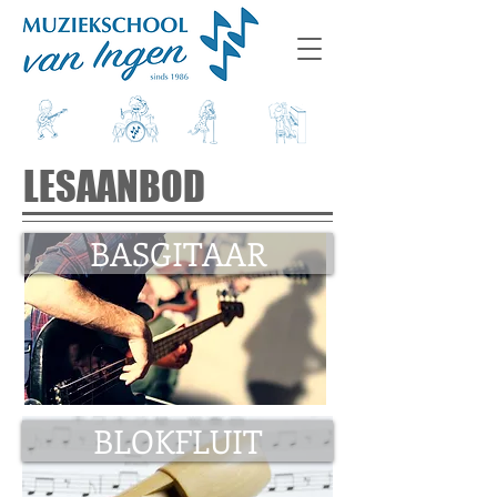
LESAANBOD
BASGITAAR
BLOKFLUIT