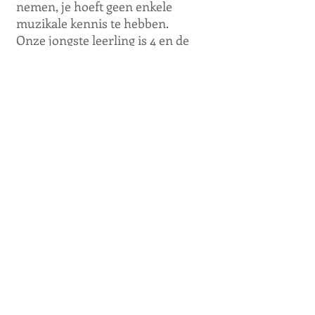
nemen, je hoeft geen enkele
muzikale kennis te hebben.
Onze jongste leerling is 4 en de
oudste 85!
OPENINGSTIJDEN OP
AFSPRAAK
MAANDAG-VRIJDAG
15:00 - 21:00
ZATERDAG
10:00 - 13:00
Telefoon: Bij voorkeur Whatsapp
06 55 733 884