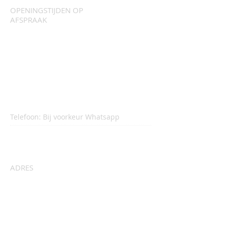
OPENINGSTIJDEN OP
AFSPRAAK
MAANDAG-VRIJDAG
15:00 - 21:00
ZATERDAG
10:00 - 13:00
Telefoon: Bij voorkeur Whatsapp
06 55 733 884
ADRES
Alle instrumenten, met uitzondering van
drums:
Muziekschool van Ingen