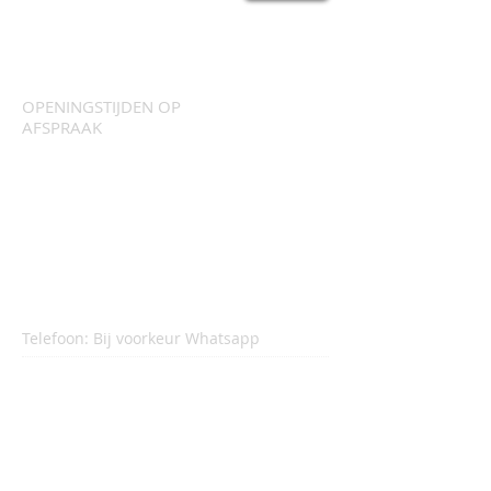
OPENINGSTIJDEN OP
AFSPRAAK
MAANDAG-VRIJDAG
15:00 - 21:00
ZATERDAG
10:00 - 13:00
Telefoon: Bij voorkeur Whatsapp
06 55 733 884
ADRES